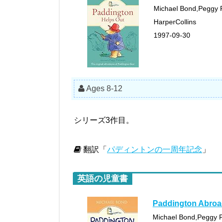
Michael Bond,Peggy 
HarperCollins
1997-09-30
Ages 8-12
シリーズ3作目。
翻訳「
パディントンの一周年記念
」
英語の児童書
Paddington Abro
Michael Bond,Peggy 