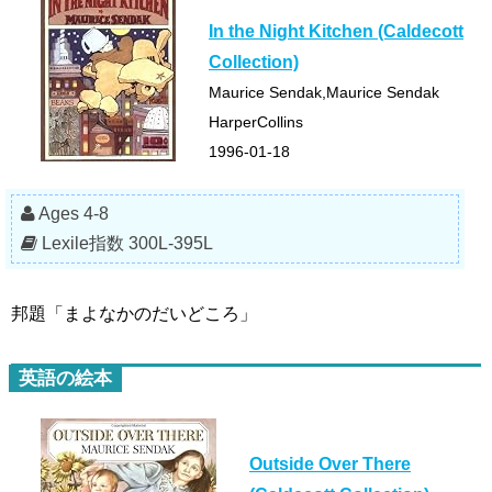
In the Night Kitchen (Caldecott
Collection)
Maurice Sendak,Maurice Sendak
HarperCollins
1996-01-18
Ages 4-8
Lexile指数 300L-395L
邦題「まよなかのだいどころ」
英語の絵本
Outside Over There