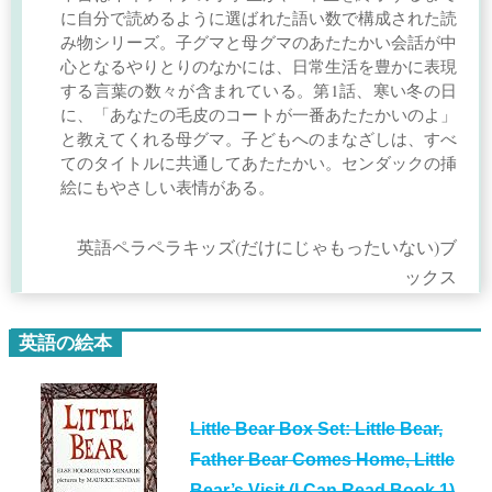
に自分で読めるように選ばれた語い数で構成された読
み物シリーズ。子グマと母グマのあたたかい会話が中
心となるやりとりのなかには、日常生活を豊かに表現
する言葉の数々が含まれている。第1話、寒い冬の日
に、「あなたの毛皮のコートが一番あたたかいのよ」
と教えてくれる母グマ。子どもへのまなざしは、すべ
てのタイトルに共通してあたたかい。センダックの挿
絵にもやさしい表情がある。
英語ペラペラキッズ(だけにじゃもったいない)ブ
ックス
英語の絵本
Little Bear Box Set: Little Bear,
Father Bear Comes Home, Little
Bear’s Visit (I Can Read Book 1)